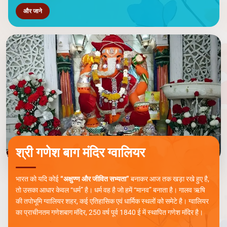
और जाने
श्री गणेश बाग मंदिर ग्वालियर
भारत को यदि कोई
“अक्षुण्ण और जीवित सभ्यता”
बनाकर आज तक खड़ा रखे हुए है,
तो उसका आधार केवल “धर्म” है। धर्म वह है जो हमें “मानव” बनाता है। गालव ऋषि
की तपोभूमि ग्वालियर शहर, कई एतिहासिक एवं धार्मिक स्थलों को समेटे है। ग्वालियर
का प्राचीनतम गणेशबाग मंदिर, 250 वर्ष पूर्व 1840 ई में स्थापित गणेश मंदिर है।