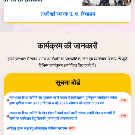
लक्ष्मीबाई स्मारक उ. मा. विद्यालय
वृक्षोत्सव- 2026
NEW
Parvati Vidya Peeth Organize Inter-School Competiton-2026
NEW
कार्यक्रम की जानकारी
सूचना:अंतर्राष्ट्रीय योग दिवस 21 जून 2026 प्रातः 7 बजे, स्थान पार्वती खेल अकादमी
NEW
,ग्वालियर
हमारे संस्थान में समय-समय पर शैक्षणिक, सांस्कृतिक, खेल एवं व्यक्तित्व विकास से जुड़े
मध्यभारत शिक्षा समिति का प्रकल्प ऋषि गालव विश्वविद्यालय भूमिपूजन कार्यक्रम ज्येष्ठ
विभिन्न कार्यक्रम आयोजित किए जाते हैं।
NEW
कृष्ण तृतीया सम्वत २०८३ दिनांक 4 मई 2026 सोमवार को प्रात: 9:30 बजे
मध्यभारत शिक्षा समिति के खेल क्षेत्र में कार्य करने वाली संस्था पार्वती खेल अकादमी में
NEW
सूचना बोर्ड
खेलों के प्रशिक्षण हेतु शिक्षको (कोचों)की आवश्यकता है
शिला पूजन यज्ञ हेतु ऑनलाइन पंजीयन प्रारम्‍भ
NEW
निविदा सूचना 20 अगस्‍त 2025
NEW