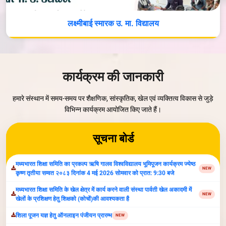
लक्ष्मीबाई स्मारक उ. मा. विद्यालय
वृक्षोत्सव- 2026
NEW
Parvati Vidya Peeth Organize Inter-School Competiton-2026
NEW
कार्यक्रम की जानकारी
सूचना:अंतर्राष्ट्रीय योग दिवस 21 जून 2026 प्रातः 7 बजे, स्थान पार्वती खेल अकादमी
NEW
,ग्वालियर
हमारे संस्थान में समय-समय पर शैक्षणिक, सांस्कृतिक, खेल एवं व्यक्तित्व विकास से जुड़े
मध्यभारत शिक्षा समिति का प्रकल्प ऋषि गालव विश्वविद्यालय भूमिपूजन कार्यक्रम ज्येष्ठ
विभिन्न कार्यक्रम आयोजित किए जाते हैं।
NEW
कृष्ण तृतीया सम्वत २०८३ दिनांक 4 मई 2026 सोमवार को प्रात: 9:30 बजे
मध्यभारत शिक्षा समिति के खेल क्षेत्र में कार्य करने वाली संस्था पार्वती खेल अकादमी में
NEW
सूचना बोर्ड
खेलों के प्रशिक्षण हेतु शिक्षको (कोचों)की आवश्यकता है
शिला पूजन यज्ञ हेतु ऑनलाइन पंजीयन प्रारम्‍भ
NEW
निविदा सूचना 20 अगस्‍त 2025
NEW