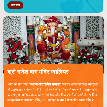
और जाने
श्री गणेश बाग मंदिर ग्वालियर
भारत को यदि कोई
“अक्षुण्ण और जीवित सभ्यता”
बनाकर आज तक खड़ा रखे हुए है,
तो उसका आधार केवल “धर्म” है। धर्म वह है जो हमें “मानव” बनाता है। गालव ऋषि
की तपोभूमि ग्वालियर शहर, कई एतिहासिक एवं धार्मिक स्थलों को समेटे है। ग्वालियर
का प्राचीनतम गणेशबाग मंदिर, 250 वर्ष पूर्व 1840 ई में स्थापित गणेश मंदिर है।