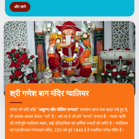
और जाने
श्री गणेश बाग मंदिर ग्वालियर
भारत को यदि कोई
“अक्षुण्ण और जीवित सभ्यता”
बनाकर आज तक खड़ा रखे हुए है,
तो उसका आधार केवल “धर्म” है। धर्म वह है जो हमें “मानव” बनाता है। गालव ऋषि
की तपोभूमि ग्वालियर शहर, कई एतिहासिक एवं धार्मिक स्थलों को समेटे है। ग्वालियर
का प्राचीनतम गणेशबाग मंदिर, 250 वर्ष पूर्व 1840 ई में स्थापित गणेश मंदिर है।