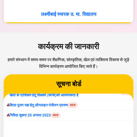
लक्ष्मीबाई स्मारक उ. मा. विद्यालय
वृक्षोत्सव- 2026
NEW
Parvati Vidya Peeth Organize Inter-School Competiton-2026
NEW
सूचना:अंतर्राष्ट्रीय योग दिवस 21 जून 2026 प्रातः 7 बजे, स्थान पार्वती खेल अकादमी
NEW
,ग्वालियर
कार्यक्रम की जानकारी
मध्यभारत शिक्षा समिति का प्रकल्प ऋषि गालव विश्वविद्यालय भूमिपूजन कार्यक्रम ज्येष्ठ
NEW
कृष्ण तृतीया सम्वत २०८३ दिनांक 4 मई 2026 सोमवार को प्रात: 9:30 बजे
हमारे संस्थान में समय-समय पर शैक्षणिक, सांस्कृतिक, खेल एवं व्यक्तित्व विकास से जुड़े
मध्यभारत शिक्षा समिति के खेल क्षेत्र में कार्य करने वाली संस्था पार्वती खेल अकादमी में
विभिन्न कार्यक्रम आयोजित किए जाते हैं।
NEW
खेलों के प्रशिक्षण हेतु शिक्षको (कोचों)की आवश्यकता है
शिला पूजन यज्ञ हेतु ऑनलाइन पंजीयन प्रारम्‍भ
NEW
सूचना बोर्ड
निविदा सूचना 20 अगस्‍त 2025
NEW