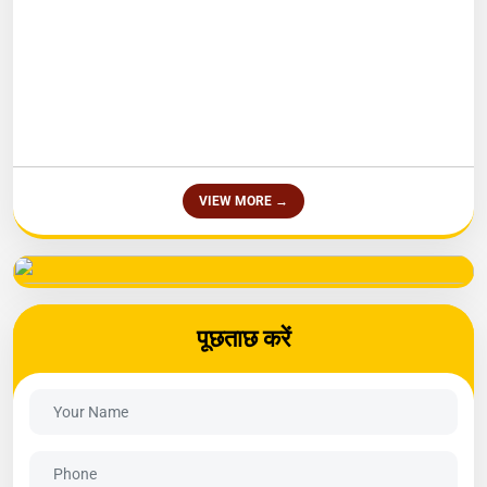
सूचना बोर्ड
शिला पूजन यज्ञ हेतु ऑनलाइन पंजीयन प्रारम्‍भ
NEW
निविदा सूचना 20 अगस्‍त 2025
NEW
VIEW MORE →