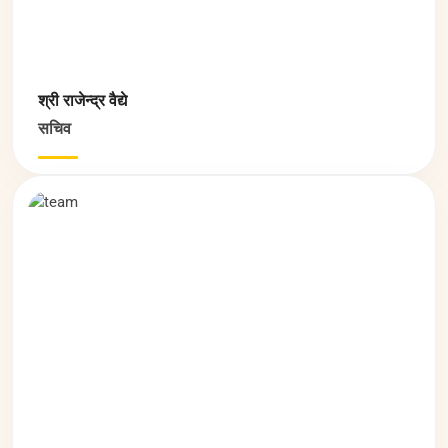
श्री राजेन्‍द्र वैद्ये
सचिव