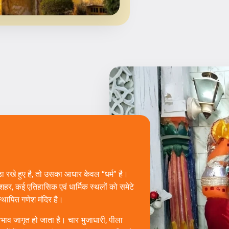
खे हुए है, तो उसका आधार केवल “धर्म” है।
 शहर, कई एतिहासिक एवं धार्मिक स्थलों को समेटे
स्थापित गणेश मंदिर है।
तिभाव जागृत हो जाता है। चार भुजाधारी, पीला