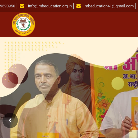
19590956
info@mbeducation.org.in
mbeducation41@gmail.com