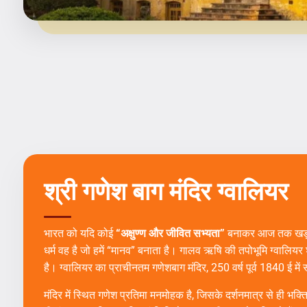
श्री गणेश बाग मंदिर ग्वालियर
भारत को यदि कोई
“अक्षुण्ण और जीवित सभ्यता”
बनाकर आज तक खड़ा र
धर्म वह है जो हमें “मानव” बनाता है। गालव ऋषि की तपोभूमि ग्वालियर
है। ग्वालियर का प्राचीनतम गणेशबाग मंदिर, 250 वर्ष पूर्व 1840 ई में 
मंदिर में स्थित गणेश प्रतिमा मनमोहक है, जिसके दर्शनमात्र से ही भक्