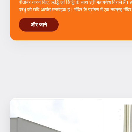
पीतांबर धारण किए, ऋद्धि एवं सिद्धि के साथ श्री महागणेश विराजे हैं। हाथो
प्रभु की छवि अत्यंत मनमोहक है। मंदिर के प्रांगण में एक नवग्रह मंदिर
और जाने