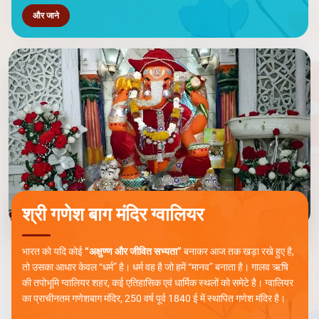
और जाने
श्री गणेश बाग मंदिर ग्वालियर
भारत को यदि कोई
“अक्षुण्ण और जीवित सभ्यता”
बनाकर आज तक खड़ा रखे हुए है,
तो उसका आधार केवल “धर्म” है। धर्म वह है जो हमें “मानव” बनाता है। गालव ऋषि
की तपोभूमि ग्वालियर शहर, कई एतिहासिक एवं धार्मिक स्थलों को समेटे है। ग्वालियर
का प्राचीनतम गणेशबाग मंदिर, 250 वर्ष पूर्व 1840 ई में स्थापित गणेश मंदिर है।