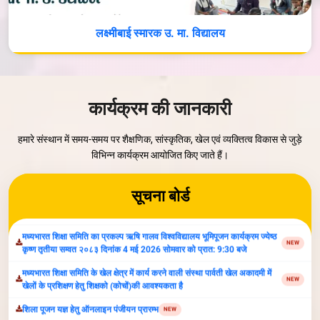
लक्ष्मीबाई स्मारक उ. मा. विद्यालय
वृक्षोत्सव- 2026
NEW
Parvati Vidya Peeth Organize Inter-School Competiton-2026
NEW
कार्यक्रम की जानकारी
सूचना:अंतर्राष्ट्रीय योग दिवस 21 जून 2026 प्रातः 7 बजे, स्थान पार्वती खेल अकादमी
NEW
,ग्वालियर
हमारे संस्थान में समय-समय पर शैक्षणिक, सांस्कृतिक, खेल एवं व्यक्तित्व विकास से जुड़े
मध्यभारत शिक्षा समिति का प्रकल्प ऋषि गालव विश्वविद्यालय भूमिपूजन कार्यक्रम ज्येष्ठ
विभिन्न कार्यक्रम आयोजित किए जाते हैं।
NEW
कृष्ण तृतीया सम्वत २०८३ दिनांक 4 मई 2026 सोमवार को प्रात: 9:30 बजे
मध्यभारत शिक्षा समिति के खेल क्षेत्र में कार्य करने वाली संस्था पार्वती खेल अकादमी में
सूचना बोर्ड
NEW
खेलों के प्रशिक्षण हेतु शिक्षको (कोचों)की आवश्यकता है
शिला पूजन यज्ञ हेतु ऑनलाइन पंजीयन प्रारम्‍भ
NEW
निविदा सूचना 20 अगस्‍त 2025
NEW