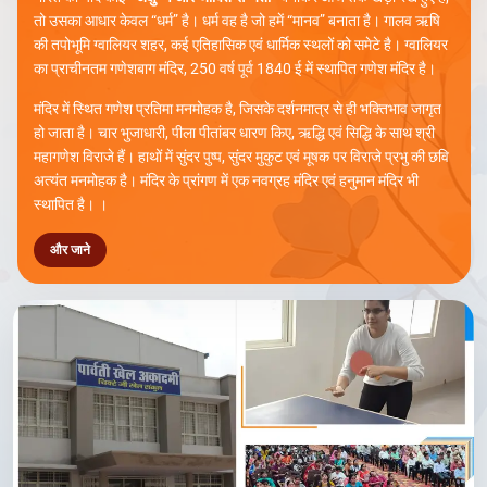
श्री गणेश बाग मंदिर ग्वालियर
भारत को यदि कोई
“अक्षुण्ण और जीवित सभ्यता”
बनाकर आज तक खड़ा रखे हुए है,
तो उसका आधार केवल “धर्म” है। धर्म वह है जो हमें “मानव” बनाता है। गालव ऋषि
की तपोभूमि ग्वालियर शहर, कई एतिहासिक एवं धार्मिक स्थलों को समेटे है। ग्वालियर
का प्राचीनतम गणेशबाग मंदिर, 250 वर्ष पूर्व 1840 ई में स्थापित गणेश मंदिर है।
मंदिर में स्थित गणेश प्रतिमा मनमोहक है, जिसके दर्शनमात्र से ही भक्तिभाव जागृत
हो जाता है। चार भुजाधारी, पीला पीतांबर धारण किए, ऋद्धि एवं सिद्धि के साथ श्री
महागणेश विराजे हैं। हाथों में सुंदर पुष्प, सुंदर मुकुट एवं मूषक पर विराजे प्रभु की छवि
अत्यंत मनमोहक है। मंदिर के प्रांगण में एक नवग्रह मंदिर एवं हनुमान मंदिर भी
स्थापित है। ।
और जाने