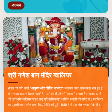
और जाने
श्री गणेश बाग मंदिर ग्वालियर
भारत को यदि कोई
“अक्षुण्ण और जीवित सभ्यता”
बनाकर आज तक खड़ा रखे हुए है,
तो उसका आधार केवल “धर्म” है। धर्म वह है जो हमें “मानव” बनाता है। गालव ऋषि
की तपोभूमि ग्वालियर शहर, कई एतिहासिक एवं धार्मिक स्थलों को समेटे है। ग्वालियर
का प्राचीनतम गणेशबाग मंदिर, 250 वर्ष पूर्व 1840 ई में स्थापित गणेश मंदिर है।