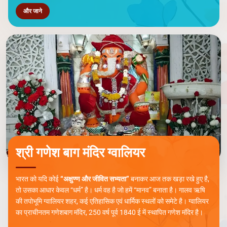
और जाने
श्री गणेश बाग मंदिर ग्वालियर
भारत को यदि कोई
“अक्षुण्ण और जीवित सभ्यता”
बनाकर आज तक खड़ा रखे हुए है,
तो उसका आधार केवल “धर्म” है। धर्म वह है जो हमें “मानव” बनाता है। गालव ऋषि
की तपोभूमि ग्वालियर शहर, कई एतिहासिक एवं धार्मिक स्थलों को समेटे है। ग्वालियर
का प्राचीनतम गणेशबाग मंदिर, 250 वर्ष पूर्व 1840 ई में स्थापित गणेश मंदिर है।