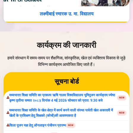
लक्ष्मीबाई स्मारक उ. मा. विद्यालय
वृक्षोत्सव- 2026
NEW
Parvati Vidya Peeth Organize Inter-School Competiton-2026
NEW
कार्यक्रम की जानकारी
सूचना:अंतर्राष्ट्रीय योग दिवस 21 जून 2026 प्रातः 7 बजे, स्थान पार्वती खेल अकादमी
NEW
,ग्वालियर
हमारे संस्थान में समय-समय पर शैक्षणिक, सांस्कृतिक, खेल एवं व्यक्तित्व विकास से जुड़े
मध्यभारत शिक्षा समिति का प्रकल्प ऋषि गालव विश्वविद्यालय भूमिपूजन कार्यक्रम ज्येष्ठ
NEW
विभिन्न कार्यक्रम आयोजित किए जाते हैं।
कृष्ण तृतीया सम्वत २०८३ दिनांक 4 मई 2026 सोमवार को प्रात: 9:30 बजे
मध्यभारत शिक्षा समिति के खेल क्षेत्र में कार्य करने वाली संस्था पार्वती खेल अकादमी में
NEW
सूचना बोर्ड
खेलों के प्रशिक्षण हेतु शिक्षको (कोचों)की आवश्यकता है
शिला पूजन यज्ञ हेतु ऑनलाइन पंजीयन प्रारम्‍भ
NEW
निविदा सूचना 20 अगस्‍त 2025
NEW