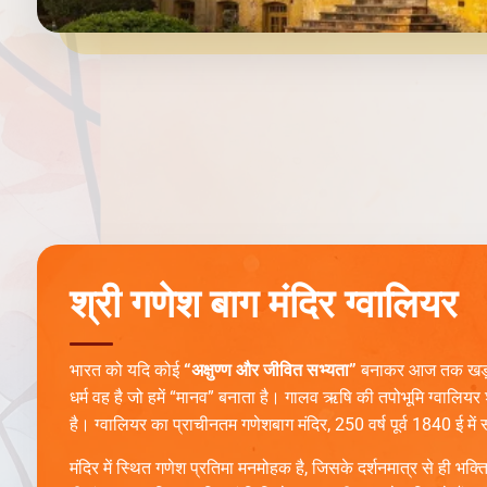
श्री गणेश बाग मंदिर ग्वालियर
भारत को यदि कोई
“अक्षुण्ण और जीवित सभ्यता”
बनाकर आज तक खड़ा र
धर्म वह है जो हमें “मानव” बनाता है। गालव ऋषि की तपोभूमि ग्वालियर
है। ग्वालियर का प्राचीनतम गणेशबाग मंदिर, 250 वर्ष पूर्व 1840 ई में 
मंदिर में स्थित गणेश प्रतिमा मनमोहक है, जिसके दर्शनमात्र से ही भक्