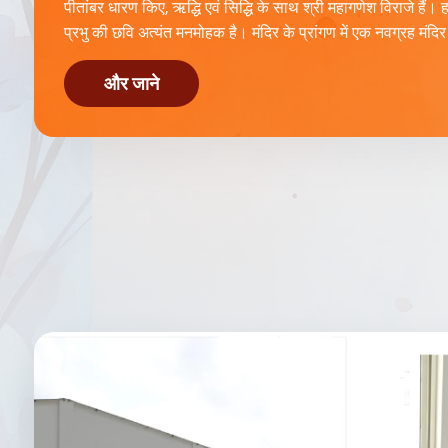
पीतांबर धारण किए, ऋद्धि एवं सिद्धि के साथ श्री महागणेश विराजे हैं। हाथो
प्रभु की छवि अत्यंत मनमोहक है। मंदिर के प्रांगण में एक नवग्रह मंदिर
और जाने