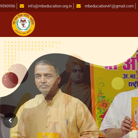
19590956
info@mbeducation.org.in
mbeducation41@gmail.com