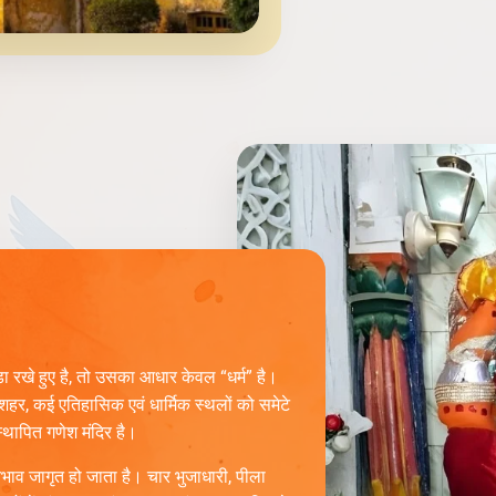
खे हुए है, तो उसका आधार केवल “धर्म” है।
 शहर, कई एतिहासिक एवं धार्मिक स्थलों को समेटे
स्थापित गणेश मंदिर है।
तिभाव जागृत हो जाता है। चार भुजाधारी, पीला