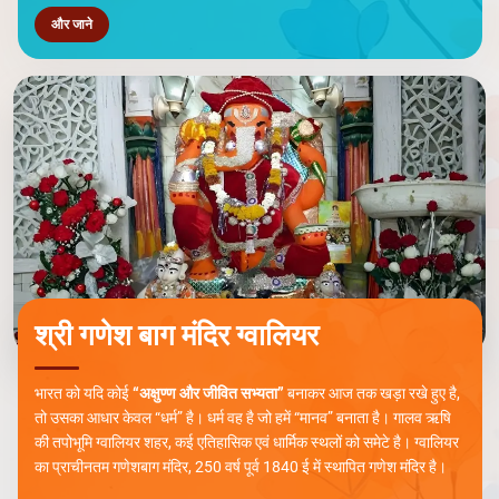
और जाने
श्री गणेश बाग मंदिर ग्वालियर
भारत को यदि कोई
“अक्षुण्ण और जीवित सभ्यता”
बनाकर आज तक खड़ा रखे हुए है,
तो उसका आधार केवल “धर्म” है। धर्म वह है जो हमें “मानव” बनाता है। गालव ऋषि
की तपोभूमि ग्वालियर शहर, कई एतिहासिक एवं धार्मिक स्थलों को समेटे है। ग्वालियर
का प्राचीनतम गणेशबाग मंदिर, 250 वर्ष पूर्व 1840 ई में स्थापित गणेश मंदिर है।