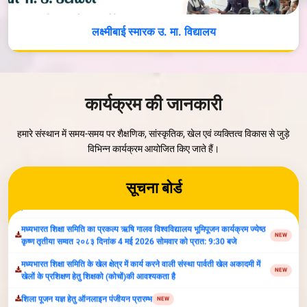
लक्ष्मीबाई स्मारक उ. मा. विद्यालय
वृक्षोत्सव- 2026
NEW
Parvati Vidya Peeth Organize Inter-School Competiton-2026
NEW
कार्यक्रम की जानकारी
सूचना:अंतर्राष्ट्रीय योग दिवस 21 जून 2026 प्रातः 7 बजे, स्थान पार्वती खेल अकादमी
NEW
,ग्वालियर
हमारे संस्थान में समय-समय पर शैक्षणिक, सांस्कृतिक, खेल एवं व्यक्तित्व विकास से जुड़े
विभिन्न कार्यक्रम आयोजित किए जाते हैं।
मध्यभारत शिक्षा समिति का प्रकल्प ऋषि गालव विश्वविद्यालय भूमिपूजन कार्यक्रम ज्येष्ठ
NEW
कृष्ण तृतीया सम्वत २०८३ दिनांक 4 मई 2026 सोमवार को प्रात: 9:30 बजे
मध्यभारत शिक्षा समिति के खेल क्षेत्र में कार्य करने वाली संस्था पार्वती खेल अकादमी में
सूचना बोर्ड
NEW
खेलों के प्रशिक्षण हेतु शिक्षको (कोचों)की आवश्यकता है
शिला पूजन यज्ञ हेतु ऑनलाइन पंजीयन प्रारम्‍भ
NEW
निविदा सूचना 20 अगस्‍त 2025
NEW