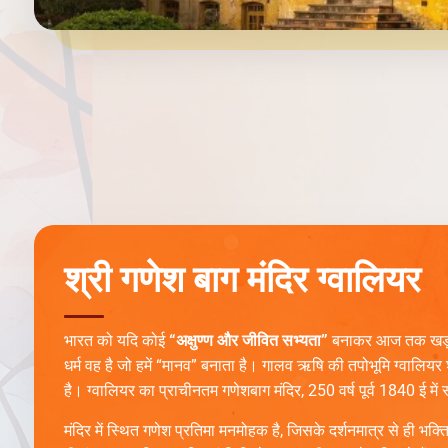
श्री गणेश बाग मंदिर ग्वालियर
भारत को यदि कोई
“अक्षुण्ण और जीवित सभ्यता”
बनाकर आज तक खड़ा र
धर्म वह है जो हमें “मानव” बनाता है। गालव ऋषि की तपोभूमि ग्वालियर
है। ग्वालियर का प्राचीनतम गणेशबाग मंदिर, 250 वर्ष पूर्व 1840 ई में 
मंदिर में स्थित गणेश प्रतिमा मनमोहक है, जिसके दर्शनमात्र से ही भक्