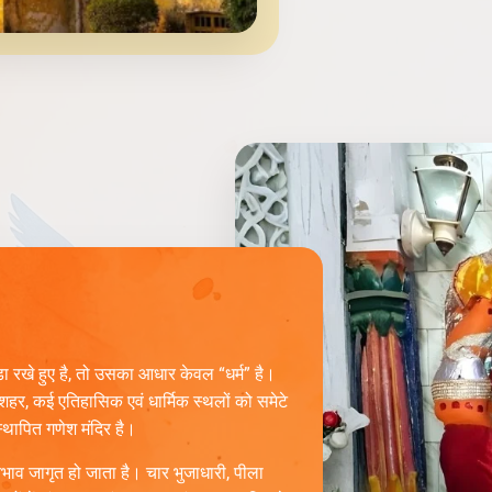
खे हुए है, तो उसका आधार केवल “धर्म” है।
 शहर, कई एतिहासिक एवं धार्मिक स्थलों को समेटे
स्थापित गणेश मंदिर है।
तिभाव जागृत हो जाता है। चार भुजाधारी, पीला