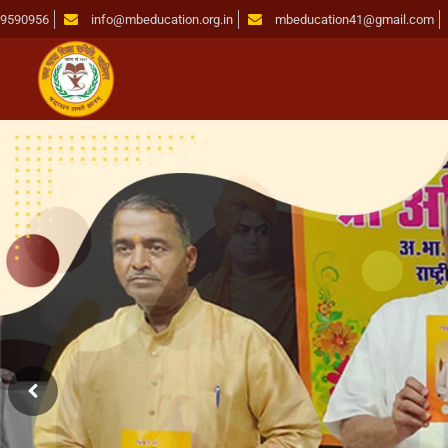
19590956
info@mbeducation.org.in
mbeducation41@gmail.com