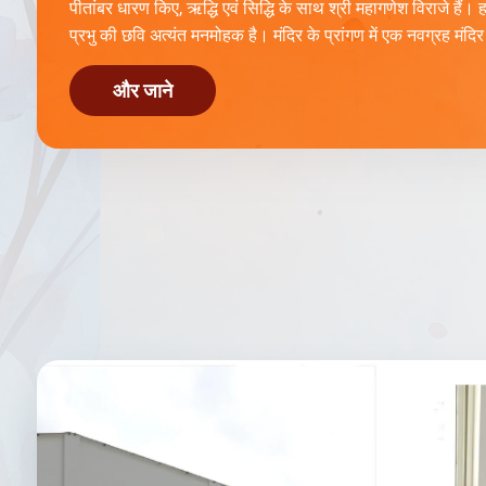
पीतांबर धारण किए, ऋद्धि एवं सिद्धि के साथ श्री महागणेश विराजे हैं। हाथो
प्रभु की छवि अत्यंत मनमोहक है। मंदिर के प्रांगण में एक नवग्रह मंदिर
और जाने