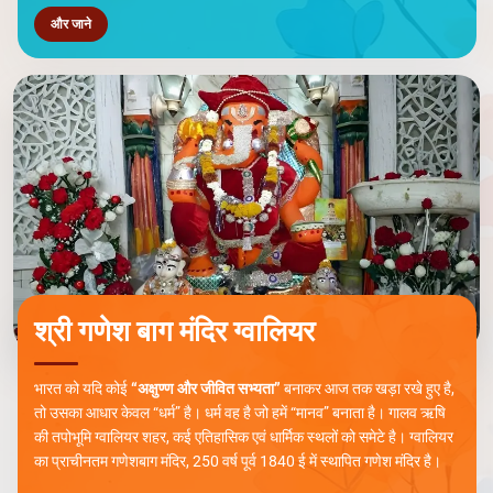
और जाने
श्री गणेश बाग मंदिर ग्वालियर
भारत को यदि कोई
“अक्षुण्ण और जीवित सभ्यता”
बनाकर आज तक खड़ा रखे हुए है,
तो उसका आधार केवल “धर्म” है। धर्म वह है जो हमें “मानव” बनाता है। गालव ऋषि
की तपोभूमि ग्वालियर शहर, कई एतिहासिक एवं धार्मिक स्थलों को समेटे है। ग्वालियर
का प्राचीनतम गणेशबाग मंदिर, 250 वर्ष पूर्व 1840 ई में स्थापित गणेश मंदिर है।