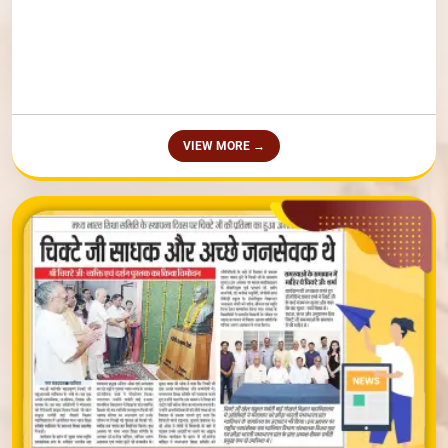
वृक्षोत्सव- 2026
NEW
Parvati Vidya Peeth Organize Inter-School Competiton-2026
NEW
VIEW MORE →
सूचना:अंतर्राष्ट्रीय योग दिवस 21 जून 2026 प्रातः 7 बजे, स्थान पार्वती खेल अकादमी
NEW
,ग्वालियर
मध्यभारत शिक्षा समिति का प्रकल्प ऋषि गालव विश्वविद्यालय भूमिपूजन कार्यक्रम ज्येष्ठ
NEW
कृष्ण तृतीया सम्वत २०८३ दिनांक 4 मई 2026 सोमवार को प्रात: 9:30 बजे
मध्यभारत शिक्षा समिति के खेल क्षेत्र में कार्य करने वाली संस्था पार्वती खेल अकादमी में
NEW
खेलों के प्रशिक्षण हेतु शिक्षको (कोचों)की आवश्यकता है
शिला पूजन यज्ञ हेतु ऑनलाइन पंजीयन प्रारम्‍भ
NEW
निविदा सूचना 20 अगस्‍त 2025
NEW